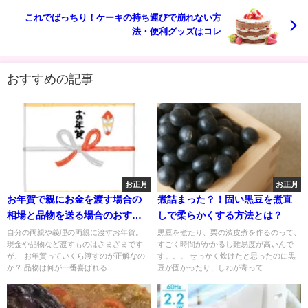
これでばっちり！ケーキの持ち運びで崩れない方
法・便利グッズはコレ
おすすめの記事
お正月
お正月
お年賀で親にお金を渡す場合の
煮詰まった？！固い黒豆を煮直
相場と品物を送る場合のおすす
しで柔らかくする方法とは？
めは？
自分の両親や義理の両親に渡すお年賀。
黒豆を煮たり、栗の渋皮煮を作るのって、
現金や品物など渡すものはさまざまです
すごく時間がかかるし難易度が高いんで
が、 お年賀っていくら渡すのが正解なの
す。。。 せっかく炊けたと思ったのに黒
か？ 品物は何が一番喜ばれる...
豆が固かったり、しわが寄って...