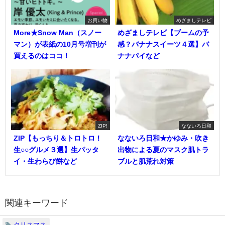
お買い物
めざましテレビ
More★Snow Man（スノー
めざましテレビ【ブームの予
マン）が表紙の10月号増刊が
感？バナナスイーツ４選】バ
買えるのはココ！
ナナパイなど
ZIP!
なないろ日和
ZIP【もっちり＆トロトロ！
なないろ日和★かゆみ・吹き
生○○グルメ３選】生パッタ
出物による夏のマスク肌トラ
イ・生わらび餅など
ブルと肌荒れ対策
関連キーワード
クリスマス