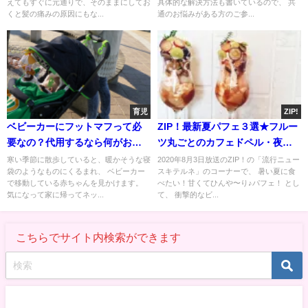
えてもすぐに元通りで、そのままにしてお
具体的な解決方法も書いているので、 共
くと髪の痛みの原因にもな...
通のお悩みがある方のご参...
育児
ZIP!
ベビーカーにフットマフって必
ZIP！最新夏パフェ３選★フルー
要なの？代用するなら何がおす
ツ丸ごとのカフェドペル・夜パ
すめ？
フェ店の金魚パフェなど
寒い季節に散歩していると、暖かそうな寝
2020年8月3日放送のZIP！の「流行ニュー
袋のようなものにくるまれ、 ベビーカー
スキテルネ」のコーナーで、 暑い夏に食
で移動している赤ちゃんを見かけます。
べたい！甘くてひんや〜り♪パフェ！ とし
気になって家に帰ってネッ...
て、 衝撃的なビ...
こちらでサイト内検索ができます