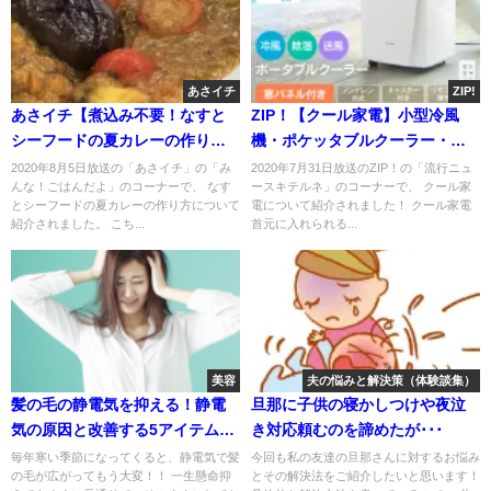
あさイチ
ZIP!
あさイチ【煮込み不要！なすと
ZIP！【クール家電】小型冷風
シーフードの夏カレーの作り
機・ポケッタブルクーラー・抱
方】大宮勝雄さんレシピ
き枕など
2020年8月5日放送の「あさイチ」の「み
2020年7月31日放送のZIP！の「流行ニュ
んな！ごはんだよ」のコーナーで、 なす
ースキテルネ」のコーナーで、 クール家
とシーフードの夏カレーの作り方について
電について紹介されました！ クール家電
紹介されました。 こち...
首元に入れられる...
美容
夫の悩みと解決策（体験談集）
髪の毛の静電気を抑える！静電
旦那に子供の寝かしつけや夜泣
気の原因と改善する5アイテムの
き対応頼むのを諦めたが･･･
使用法
毎年寒い季節になってくると、静電気で髪
今回も私の友達の旦那さんに対するお悩み
の毛が広がってもう大変！！ 一生懸命抑
とその解決法をご紹介したいと思います！