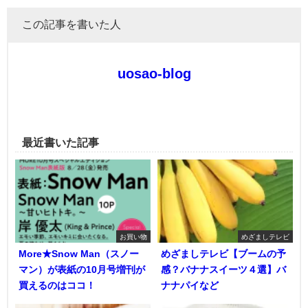
この記事を書いた人
uosao-blog
最近書いた記事
お買い物
めざましテレビ
More★Snow Man（スノー
めざましテレビ【ブームの予
マン）が表紙の10月号増刊が
感？バナナスイーツ４選】バ
買えるのはココ！
ナナパイなど