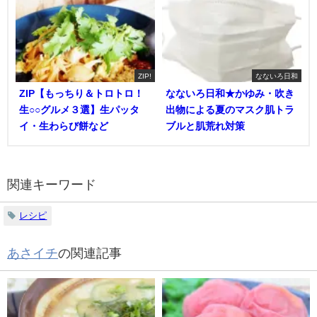
ZIP!
なないろ日和
ZIP【もっちり＆トロトロ！
なないろ日和★かゆみ・吹き
生○○グルメ３選】生パッタ
出物による夏のマスク肌トラ
イ・生わらび餅など
ブルと肌荒れ対策
関連キーワード
レシピ
あさイチ
の関連記事