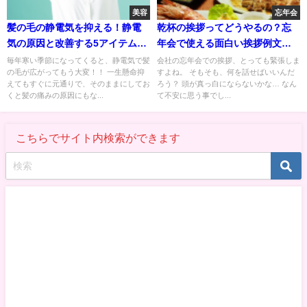
美容
忘年会
髪の毛の静電気を抑える！静電
乾杯の挨拶ってどうやるの？忘
気の原因と改善する5アイテムの
年会で使える面白い挨拶例文を
使用法
紹介！
毎年寒い季節になってくると、静電気で髪
会社の忘年会での挨拶、とっても緊張しま
の毛が広がってもう大変！！ 一生懸命抑
すよね。 そもそも、何を話せばいいんだ
えてもすぐに元通りで、そのままにしてお
ろう？ 頭が真っ白にならないかな… なん
くと髪の痛みの原因にもな...
て不安に思う事でし...
こちらでサイト内検索ができます