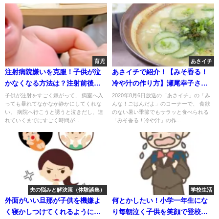
育児
あさイチ
注射病院嫌いを克服！子供が泣
あさイチで紹介！【みそ香る！
かなくなる方法は？注射前後の
冷や汁の作り方】瀬尾幸子さん
対策とは
のレシピ
子供が注射をすごく嫌がって、 病室へ入
2020年8月6日放送の「あさイチ」の「み
っても暴れてなかなか静かにしてくれな
んな！ごはんだよ」のコーナーで、 食欲
い。 病院へ行こうと誘うと泣きだし、連
のない暑い季節でもサラッと食べられる
れていくまでにすごく時間が...
「みそ香る！冷や汁」の作...
夫の悩みと解決策（体験談集）
学校生活
外面がいい旦那が子供を機嫌よ
何とかしたい！小学一年生にな
く寝かしつけてくれるようにな
り毎朝泣く子供を笑顔で登校さ