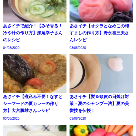
あさイチで紹介！【みそ香る！
あさイチ【オクラとなめこの梅
冷や汁の作り方】瀬尾幸子さん
すましの作り方】野永喜三夫さ
のレシピ
んレシピ
04/08/2020
03/08/2020
あさイチ【煮込み不要！なすと
あさイチ【髪＆頭皮の日焼け対
シーフードの夏カレーの作り
策・夏のシャンプー法】夏の美
方】大宮勝雄さんレシピ
髪技を伝授！
03/08/2020
03/08/2020