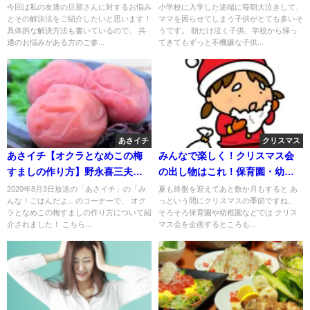
った方法
せるには？
今回は私の友達の旦那さんに対するお悩み
小学校に入学した途端に毎朝大泣きして、
とその解決法をご紹介したいと思います！
ママを困らせてしまう子供がとても多いそ
具体的な解決方法も書いているので、 共
うです。 朝だけ泣く子供、学校から帰っ
通のお悩みがある方のご参...
てきてもずっと不機嫌な子供...
あさイチ
クリスマス
あさイチ【オクラとなめこの梅
みんなで楽しく！クリスマス会
すましの作り方】野永喜三夫さ
の出し物はこれ！保育園・幼稚
んレシピ
園編
2020年8月3日放送の「あさイチ」の「み
夏も終盤を迎えてあと数か月もすると あ
んな！ごはんだよ」のコーナーで、 オク
っという間にクリスマスの季節ですね。
ラとなめこの梅すましの作り方について紹
そろそろ保育園や幼稚園などでは クリス
介されました！ こちら...
マス会を企画するところも...